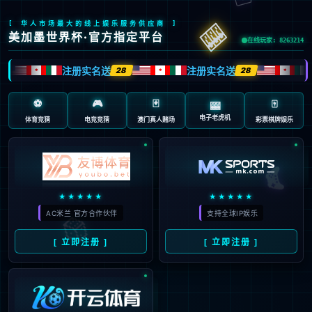
页面错误！请稍后再试～
V5.0.9
{ 十年磨一剑-为API开发设计的高性能框架 }