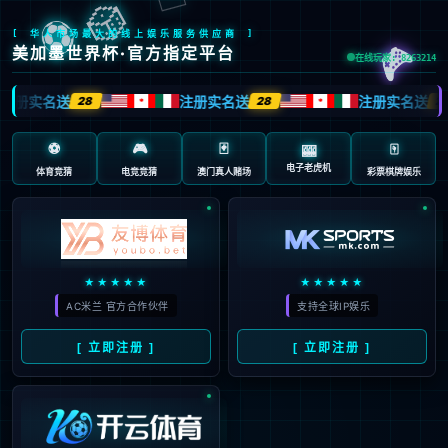
品牌资讯
中国爱厨日
装修攻略
中国爱厨日
CHINESE LOVED-COOKING DAY
9大明星助阵中国爱厨日各会场，现场究竟发生了什么？
6月23日-24日，Twins、安又琪、关礼杰、王奕心等9大明星来到BBIN宝盈集团官网厨柜第六季中国爱厨日各大活动现场。9位明星化身资深厨柜达人，现场为广大歌迷、影迷、柜迷们...