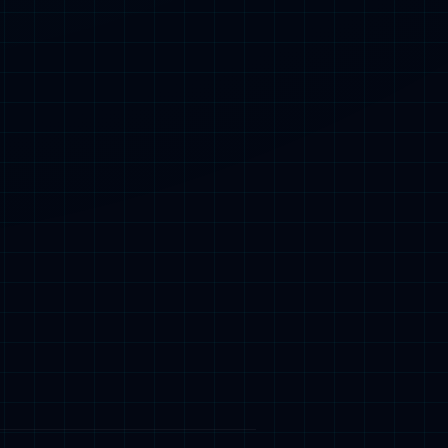
关系
加入BBIN宝盈集团官网
扫码关注BBIN宝盈集团官网厨柜