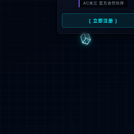
品牌资
当前位置：
资讯中心
>
品牌资讯