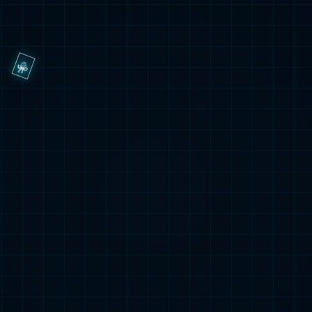
近日，BBIN宝盈集团官网家居（股票代码：6
鹭人工智能研究院有限公司1500 万股股权
持有鲲鹭人工智能研究院 15% 的股权。...
2024-10-24