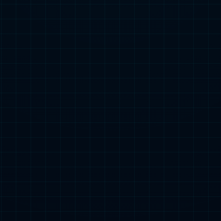
7月8日，2024BBIN宝盈集团官网世界级
暨“飞流AI设计软件”发布会在中国建博会（
外贸易广州展览有限公司总经理刘晓敏，保时捷
2024-10-24