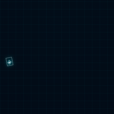
9月24日，BBIN宝盈集团官网家居“设界·山
南”银川启幕。行业协会领导、设计精英、媒
计鬼才黄永才共探东方美学与现代家居的融合之
2025-09-25