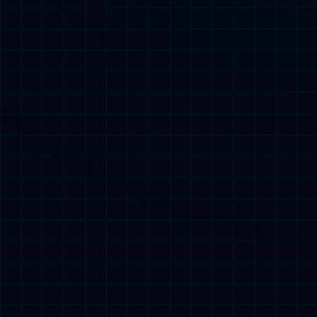
上一
定制家居
走进BBIN宝盈集团官网
BBIN宝盈集团官网厨柜
关于BBIN宝盈集团官网
BBIN宝盈集团官网衣柜
全球的BBIN宝盈集团官网
BBIN宝盈集团官网木门
品牌历史
阳台卫浴
BBIN宝盈集团官网智能
桔家
厨房&家
家具软装
BBIN宝盈集团官网精装