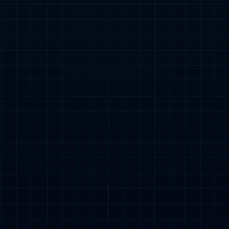
2025年8月至9月，BBIN宝盈集团官网家居
制看BBIN宝盈集团官网”为品牌主张，与江
称“苏超”）达成深度联动，通过创新性的体育营
2025-09-23