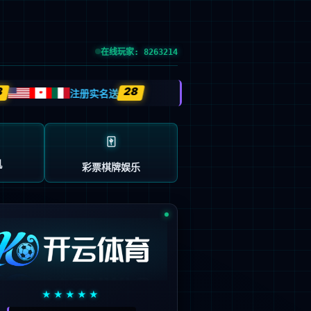
全国客服热线：400-1868-666
中心
投资者关系
入BBIN宝盈集团官网