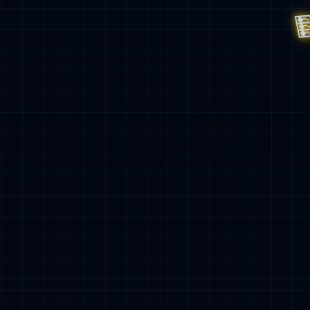
BBIN宝盈集团官网服务
资讯中心
投资者
全球网点
品牌资讯
公司治理
服务流程
中国爱厨日
订单查询
装修攻略
BBIN宝盈集团官网服务季
十年品质保证
常见问题
在线反馈