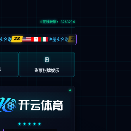
全国客服热线：400-1868-666
中心
投资者关系
入BBIN宝盈集团官网