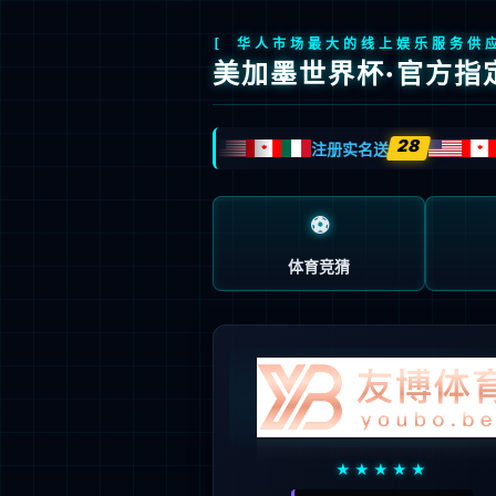
您好 欢迎光临BBIN宝盈集团官网家居官网！
首页
定制家居
走