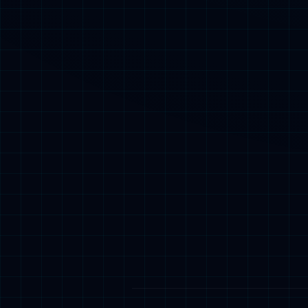
定制家居
走进BBIN宝盈集团官网
BBIN宝盈集团官网厨柜
关于BBIN宝盈集团官网
BBIN宝盈集团官网衣柜
全球的BBIN宝盈集团官网
BBIN宝盈集团官网木门
品牌历史
阳台卫浴
BBIN宝盈集团官网智能
桔家
厨房&家
家具软装
BBIN宝盈集团官网精装
全国客服热线
400-1868-666
周一至周日 9:00-22:00