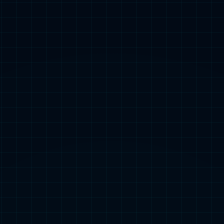
品牌资讯
BRAND INFORMATION
近日，随着第十三季中国爱厨日的温馨落幕，
再度唤起全民对家庭、健康与爱的深刻情感
年的品牌公益IP，本季活动以“AI上中国家”为主
2025-06-26