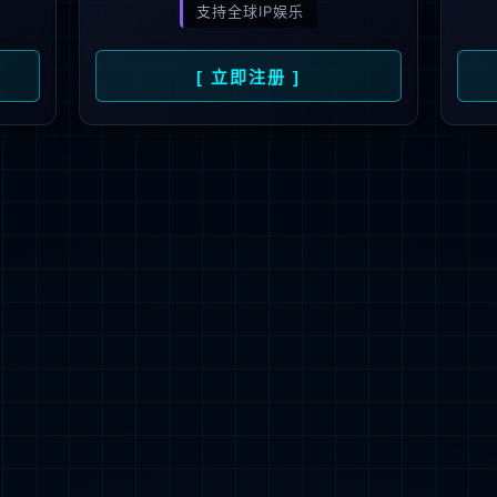
讯
中国爱厨日
装