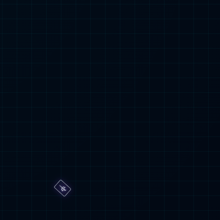
喜讯！BBIN宝盈集团官网家居点金研究院荣获福建省科技进步一等奖
创新大会在福州隆重召
获奖名单，BBIN宝盈集团
孔碳材料...
重磅落子！BBIN宝盈集团官网家居马来西亚共享大店盛大开幕，开启零售市场战略布局！