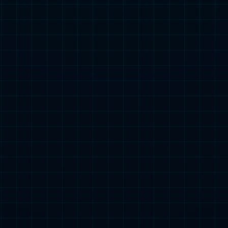
近日，福建省科学技术奖励大会暨全省科技
开。会上公布了2023年度福建省科学技术奖
官网家居点金研究院牵头完成的“木竹生物质多
2025-06-10