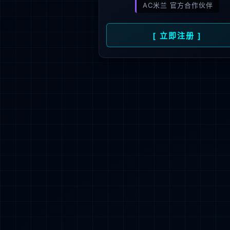
品牌资
当前位置：
资讯中心
>
品牌资讯