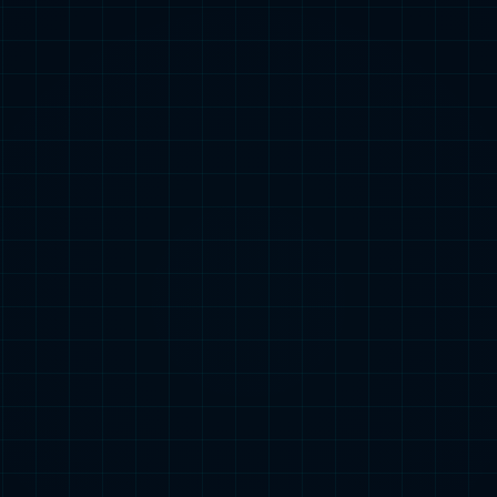
以脚步丈量天地，以韧性定义未来此程非旅
025年6月7日—9日，怀抱“志合越山海”信念
轮值CEO王永辉、整装事业部总经理高世淋、.
2025-06-16